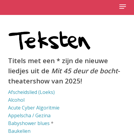
Menu
Skip
to
Close
main
Menu
content
Titels met een * zijn de nieuwe
liedjes uit de
Mit 45 deur de bocht
-
theatershow van 2025!
Afscheidslied (Loeks)
Alcohol
Acute Cyber Algoritmie
Appelscha / Gezina
Babyshower blues
*
Baukelien