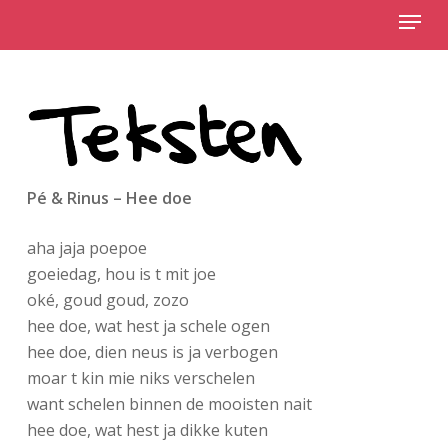
Menu
Skip
to
Close
main
Menu
content
Pé & Rinus – Hee doe
aha jaja poepoe
goeiedag, hou is t mit joe
oké, goud goud, zozo
hee doe, wat hest ja schele ogen
hee doe, dien neus is ja verbogen
moar t kin mie niks verschelen
want schelen binnen de mooisten nait
hee doe, wat hest ja dikke kuten