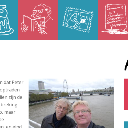
en dat Peter
 optraden
ien zijn de
rbreking
uo, maar
de
n, en eind