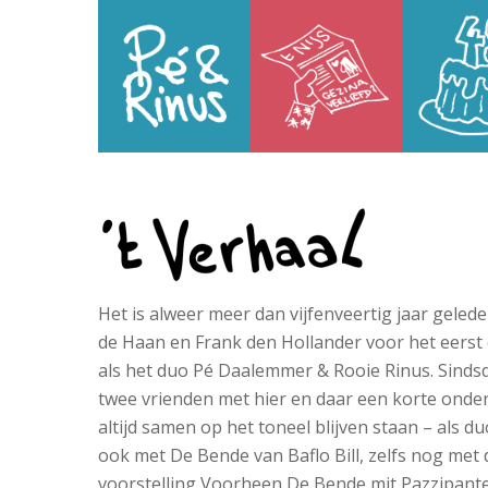
Skip
to
main
content
Het is alweer meer dan vijfenveertig jaar geled
de Haan en Frank den Hollander voor het eerst
als het duo Pé Daalemmer & Rooie Rinus. Sindsd
twee vrienden met hier en daar een korte onde
altijd samen op het toneel blijven staan – als d
ook met De Bende van Baflo Bill, zelfs nog met 
voorstelling Voorheen De Bende mit Pazzipante