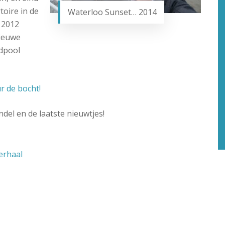
oire in de
Waterloo Sunset… 2014
 2012
nieuwe
dpool
r de bocht!
ndel en de laatste nieuwtjes!
erhaal