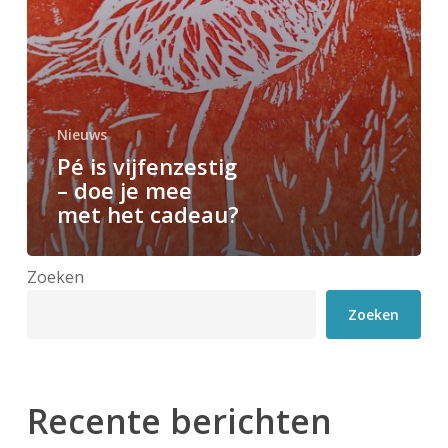
met
het
cadeau?
Nieuws
Pé is vijfenzestig
– doe je mee
met het cadeau?
Zoeken
Zoeken
Recente berichten