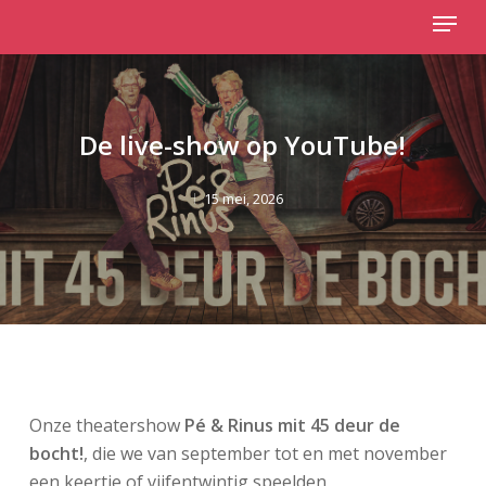
Menu
Skip
to
Close
main
Menu
content
De live-show op YouTube!
15 mei, 2026
Onze theatershow
Pé & Rinus mit 45 deur de
bocht!
, die we van september tot en met november
een keertje of vijfentwintig speelden