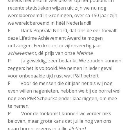
steeds met enorm veel plezier op het podium. En
recente statistieken wijzen uit: zijn we nu nog
wereldberoemd in Groningen, over ca 150 jaar zijn
we wereldberoemd in héél Nederland!!
F Dank PopGala Noord, dat ons de eer toevalt
deze Lifetime Achievement Award te mogen
ontvangen. Een kroon op vijfenveertig jaar
achievement
, dé prijs van onze
lifetime
.
P Ja geweldig, zeer bedankt. We zouden kunnen
zeggen: het is voltooid. We nemen in ieder geval
voor onbepaalde tijd rust wat P&R betreft.
F Voor de mensen die dit jaar net als wij nog
even willen nagenieten, hebben we bij de borrel wel
nog een P&R Scheurkalender klaarliggen, om mee
te nemen.
P Voor de toekomst kunnen we verder niks
beloven, maar grote kans dat jullie nog van ons
gaan horen, ergens in jullie
lifetime
!