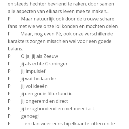
en steeds hechter bevriend te raken, door samen
alle aspecten van elkaars leven mee te maken…
P Maar natuurlijk ook door de trouwe schare
fans met wie we onze lol konden en mochten delen.
F Maar, nog even Pé, ook onze verschillende
karakters zorgen misschien wel voor een goede
balans.
P O ja, jij als Zeeuw
F jij als echte Groninger
P jij impulsief
F jij wat bedaarder
P jij vol ideeën
F jij een goeie filterfunctie
P jij ongeremd en direct
F jij terughoudend en met meer tact.
P genoeg!
F … en dan weer eens bij elkaar te zitten en te