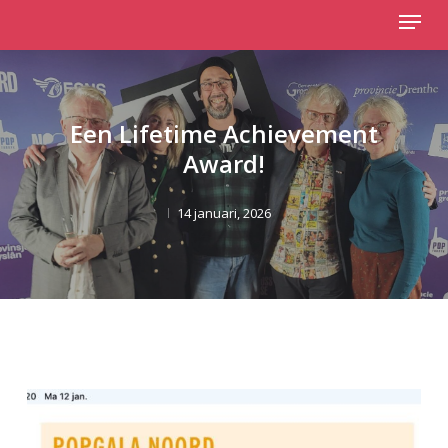
Menu
Skip
to
Close
main
Menu
content
Een Lifetime Achievement
Award!
14 januari, 2026