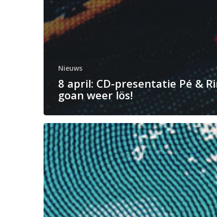
Nieuws
8 april: CD-presentatie Pé & R
goan weer lös!
Dit
wordt’em
dan:
de
nieuwe
CD!