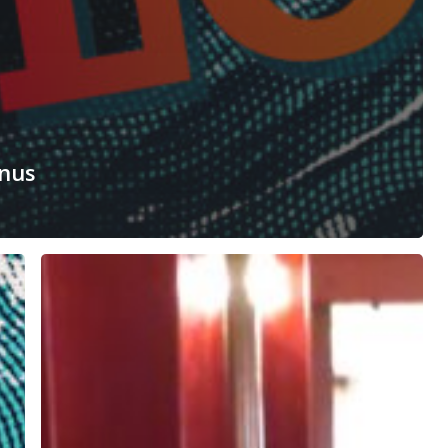
inus
Onze
lockdowntroostliedjeslijst
revisited