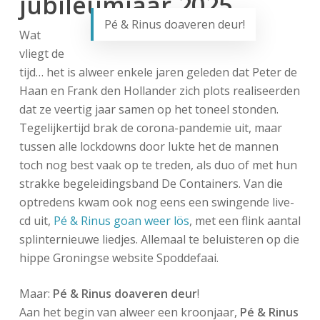
jubileumjaar 2025…
Pé & Rinus doaveren deur!
Wat
vliegt de
tijd… het is alweer enkele jaren geleden dat Peter de
Haan en Frank den Hollander zich plots realiseerden
dat ze veertig jaar samen op het toneel stonden.
Tegelijkertijd brak de corona-pandemie uit, maar
tussen alle lockdowns door lukte het de mannen
toch nog best vaak op te treden, als duo of met hun
strakke begeleidingsband De Containers. Van die
optredens kwam ook nog eens een swingende live-
cd uit,
Pé & Rinus goan weer lös
, met een flink aantal
splinternieuwe liedjes. Allemaal te beluisteren op die
hippe Groningse website Spoddefaai.
Maar:
Pé & Rinus doaveren deur
!
Aan het begin van alweer een kroonjaar,
Pé & Rinus