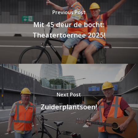
Previous Post
Mit 45 deur de bocht:
Theatertoernee 2025!
Next Post
Zuiderplantsoen!