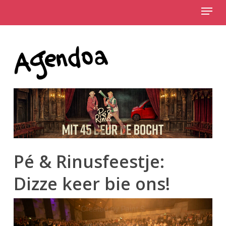
Menu
Skip
to
Close
main
Menu
content
Pé & Rinusfeestje:
Dizze keer bie ons!