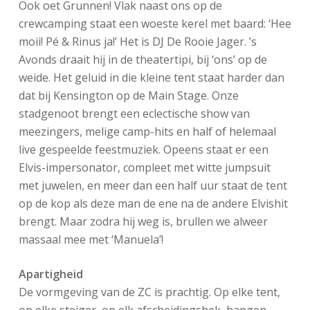
Ook oet Grunnen! Vlak naast ons op de
crewcamping staat een woeste kerel met baard: ‘Hee
moii! Pé & Rinus ja!’ Het is DJ De Rooie Jager. ’s
Avonds draait hij in de theatertipi, bij ‘ons’ op de
weide. Het geluid in die kleine tent staat harder dan
dat bij Kensington op de Main Stage. Onze
stadgenoot brengt een eclectische show van
meezingers, melige camp-hits en half of helemaal
live gespeelde feestmuziek. Opeens staat er een
Elvis-impersonator, compleet met witte jumpsuit
met juwelen, en meer dan een half uur staat de tent
op de kop als deze man de ene na de andere Elvishit
brengt. Maar zodra hij weg is, brullen we alweer
massaal mee met ‘Manuela’!
Apartigheid
De vormgeving van de ZC is prachtig. Op elke tent,
op elke steiger, op elk afscheidingshek, hangen