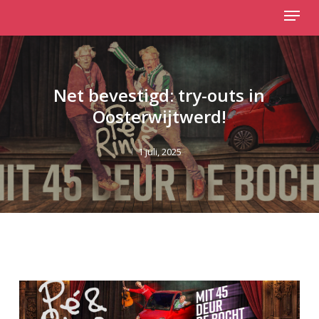
Menu
Skip
to
Close
main
Menu
content
Net bevestigd: try-outs in
Oosterwijtwerd!
1 juli, 2025