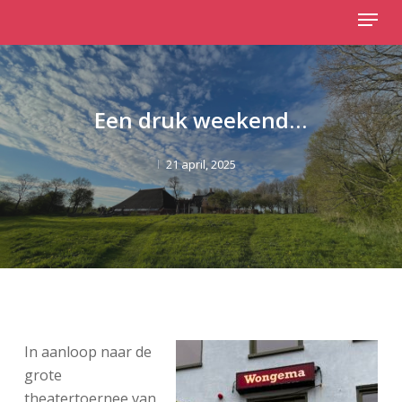
Menu
Skip
to
Close
main
Menu
content
Een druk weekend…
21 april, 2025
In aanloop naar de
grote
theatertoernee van