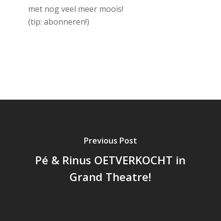
met nog veel meer moois!
(tip: abonneren!)
Previous Post
Pé & Rinus OETVERKOCHT in
Grand Theatre!