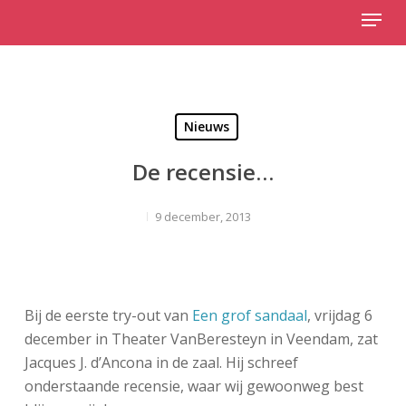
Menu
Skip
to
Close
main
Menu
content
Nieuws
De recensie…
9 december, 2013
Bij de eerste try-out van
Een grof sandaal
, vrijdag 6
december in Theater VanBeresteyn in Veendam, zat
Jacques J. d’Ancona in de zaal. Hij schreef
onderstaande recensie, waar wij gewoonweg best