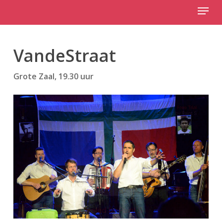
Menu
Skip
to
Close
main
Menu
content
VandeStraat
Grote Zaal, 19.30 uur