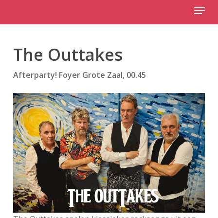
Menu
Skip
to
Close
main
Menu
content
The Outtakes
Afterparty! Foyer Grote Zaal, 00.45