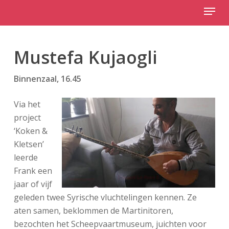
Menu
Skip
to
Close
main
Menu
content
Mustefa Kujaogli
Binnenzaal, 16.45
Via het
project
‘Koken &
Kletsen’
leerde
Frank een
jaar of vijf
geleden twee Syrische vluchtelingen kennen. Ze
aten samen, beklommen de Martinitoren,
bezochten het Scheepvaartmuseum, juichten voor