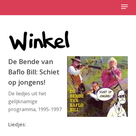
Menu
Skip
to
Close
main
Menu
content
De Bende van
Baflo Bill: Schiet
op jongens!
De liedjes uit het
gelijknamige
programma, 1995-1997
Liedjes: