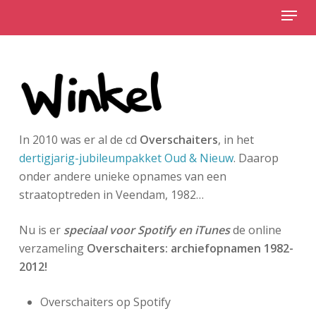
Menu
Skip
to
Close
main
Menu
content
In 2010 was er al de cd
Overschaiters
, in het
dertigjarig-jubileumpakket Oud & Nieuw
. Daarop
onder andere unieke opnames van een
straatoptreden in Veendam, 1982…
Nu is er
speciaal voor Spotify en iTunes
de online
verzameling
Overschaiters: archiefopnamen 1982-
2012!
Overschaiters op Spotify