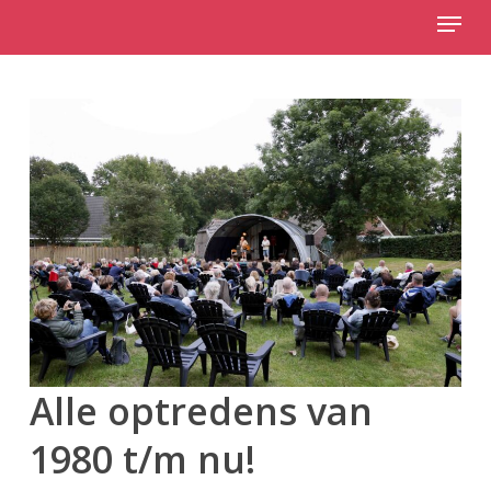
Menu
Skip
to
Close
main
Menu
content
Alle optredens van
1980 t/m nu!